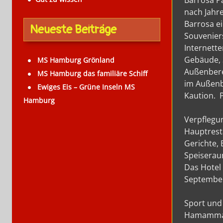
Barrosa Pa
nach Jahr
Barrosa ei
Neueste Beiträge
Souveniers
Internette
Gebäude, 
MS Hamburg Grönland
Außenbere
MS Hamburg das familiäre Schiff
im Außenb
Ewiges Eis – Grüne Inseln MS
Kaution. P
Hamburg
Verpflegu
Hauptresta
Gerichte,
Speiserau
Das Hotel 
September
Sport und
Hamammassa