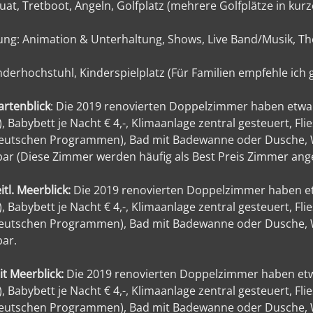
t, Tretboot, Angeln, Golfplatz (mehrere Golfplätze in kurze
ung: Animation & Unterhaltung, Shows, Live Band/Musik, 
nderhochstuhl, Kinderspielplatz (Für Familien empfehle ich
rtenblick
: Die 2019 renovierten Doppelzimmer haben etwa 
 Babybett je Nacht € 4,-, Klimaanlage zentral gesteuert, Fli
 deutschen Programmen), Bad mit Badewanne oder Dusche, W
bar (Diese Zimmer werden häufig als Best Preis Zimmer ang
tl. Meerblick:
Die 2019 renovierten Doppelzimmer haben etw
 Babybett je Nacht € 4,-, Klimaanlage zentral gesteuert, Fli
 deutschen Programmen), Bad mit Badewanne oder Dusche, W
bar.
t Meerblick:
Die 2019 renovierten Doppelzimmer haben etwa
 Babybett je Nacht € 4,-, Klimaanlage zentral gesteuert, Fli
 deutschen Programmen), Bad mit Badewanne oder Dusche, W