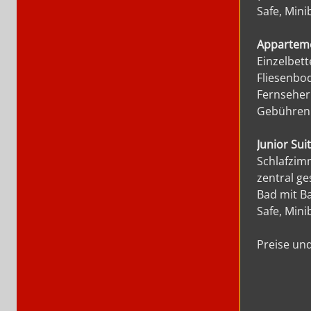
Safe, Mini
Apparteme
Einzelbett
Fliesenbod
Fernseher
Gebührenpf
Junior Sui
Schlafzimm
zentral ge
Bad mit B
Safe, Mini
Preise und