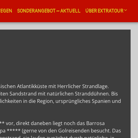
WEGEN
SONDERANGEBOT – AKTUELL
ÜBER EXTRATOUR
Kontakt
Newsletter
Allgemeine Geschäf
A.G.B.
Touristikagentur un
Reiseveranstalter
Extratour Reisebüro 
schen Atlantikküste mit Herrlicher Strandlage.
iten Sandstrand mit natürlichen Stranddühnen. Bis
Extratour Touristik i
lichkeiten in die Region, ursprüngliches Spanien und
Extratour Informiert
Auslandskenntnisse
Weiterbildung
** vor, direkt daneben liegt noch das Barrosa
Spa ***** (gerne von den Golreisenden besucht. Das
Reiseführer Landkar