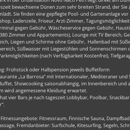
rk in der Urbanisation Novo Nacti Petri liegt direkt am Dün
eszeit bewachsene Dünen zum sehr breiten Strand, der Sie 
nlädt. Sie finden eine gepflegte Pool- und Gartenanlage vor
hop, Ladenzeile, Friseur, Arzt-Zimmer, Tagungsmöglichkeit
rminal gegen Gebühr, Wäscheservice gegen Gebühr, Haustiere 
380 Zimmer und Appartements), Lounge mit TV Bereich, Ge
ich, Liegen und Schirme ohne Gebühr, Hallenbad mit Süßw
ereich, Süßwasser mit Liegestühlen und Sonnenschirmen 
arkmöglichkeiten (nach Verfügbarkeit Kostenfrei), Tiefgar
ng: Frühstück oder Halbpension jeweils Buffetform
urante „La Barrosa“ mit Internationaler, Mediteraner und 
 Buffet, Showcooking saisonabhängig, im Innenbereich und a
m wird angemessene Kleidung erwartet.
hat vier Bars je nach tageszeit Lobbybar, Poolbar, Snackba
“.
 Fitnessangebote: Fitnessraum, Finnische Sauna, Dampfbad
ge, Fremdanbieter: Surfschule, Kitesurfing, Segeln, Schnor