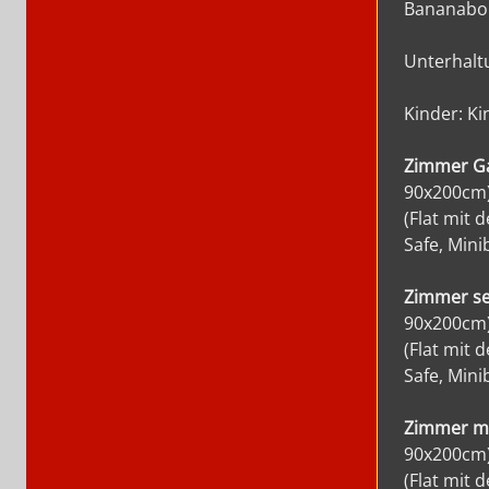
Bananaboua
Unterhalt
Kinder: Ki
Zimmer Ga
90x200cm),
(Flat mit
Safe, Mini
Zimmer sei
90x200cm),
(Flat mit
Safe, Mini
Zimmer mi
90x200cm),
(Flat mit