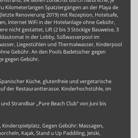
enstrand, sie laufen zunächst durch natürliche, je
zu Kilometerlangen Spatziergängen an der Playa de
 (letzte Renovierung 2019) mit Rezeption, Hotelsafe,
en, Internet WiFi in der Hotelanlage ohne Gebühr,
nicht gestattet, Lift (2 bis 3 Stöckige Bauweise, 3
ldautomat in der Lobby, Süßwasserpool im
asser, Liegestühlen und Thermalwasser, Kinderpool
ohne Gebühr. An den Pools Badetücher gegen
age gegen Gebühr.
Spanischer Küche, glutenfreie und vergetarische
uf der Restaurantterasse. Kinderhochstühle, im
r und Strandbar „Pure Beach Club“ von Juni bis
, Kinderspielplatz, Gegen Gebühr: Massagen,
cheln, Kajak, Stand u Up Paddiling, Jetski,