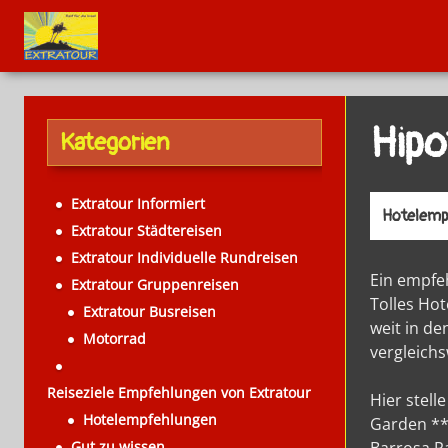
Hipo
Kategorien
Extratour Informiert
Hotelemp
Extratour Städtereisen
Extratour Individuelle Rundreisen
Ein empfeh
Extratour Gruppenreisen
Tolles Ho
Extratour Busreisen
weit in de
Motorrad
vergleich
Reiseziele Empfehlungen von Extratour
Hier stell
Hotelempfehlungen
Garden **
Gut zu wissen