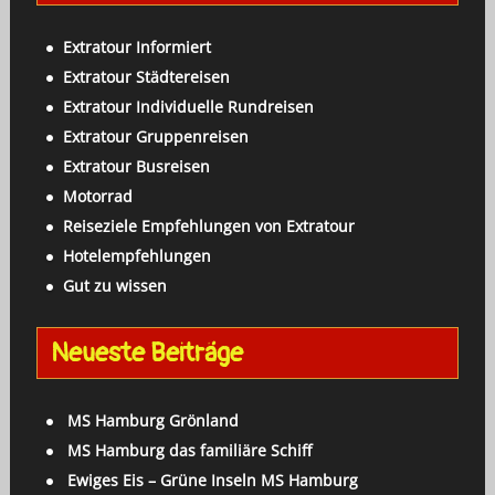
h
:
Extratour Informiert
Extratour Städtereisen
Extratour Individuelle Rundreisen
Extratour Gruppenreisen
Extratour Busreisen
Motorrad
Reiseziele Empfehlungen von Extratour
Hotelempfehlungen
Gut zu wissen
Neueste Beiträge
MS Hamburg Grönland
MS Hamburg das familiäre Schiff
Ewiges Eis – Grüne Inseln MS Hamburg