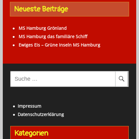
Neueste Beiträge
MS Hamburg Grönland
MS Hamburg das familiäre Schiff
Ewiges Eis – Grüne Inseln MS Hamburg
S
u
c
h
Impressum
e
Datenschutzerklärung
n
a
Kategorien
c