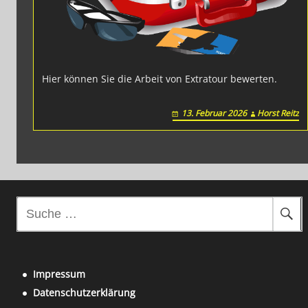
Hier können Sie die Arbeit von Extratour bewerten.
13. Februar 2026
Horst Reitz
S
u
c
h
Impressum
e
Datenschutzerklärung
n