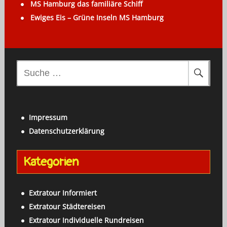
MS Hamburg das familiäre Schiff
Ewiges Eis – Grüne Inseln MS Hamburg
S
u
c
h
Impressum
e
Datenschutzerklärung
n
a
Kategorien
c
h
:
Extratour Informiert
Extratour Städtereisen
Extratour Individuelle Rundreisen