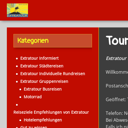
Tour
Kategorien
Extratour
Extratour Informiert
Extratour Städtereisen
Willkomme
Extratour Individuelle Rundreisen
Extratour Gruppenreisen
Postanschr
Extratour Busreisen
Motorrad
Geöffnet:
Reiseziele Empfehlungen von Extratour
Telefon: N
Bei Abwese
Hotelempfehlungen
Falls ich 
Gut zu wissen