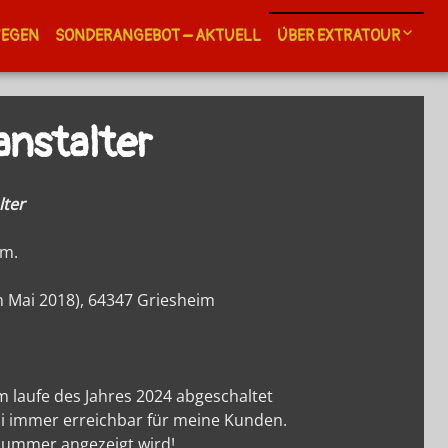
WEGEN
SONDERANGEBOT – AKTUELL
ÜBER EXTRATOUR
Kontakt
anstalter
Newsletter
Allgemeine Geschäf
A.G.B.
lter
Touristikagentur un
Reiseveranstalter
im.
Extratour Reisebüro 
m Mai 2018), 64347 Griesheim
Extratour Touristik i
Extratour Informiert
Auslandskenntnisse
 laufe des Jahres 2024 abgeschaltet
Weiterbildung
asi immer erreichbar für meine Kunden.
Reiseführer Landkar
e Nummer angezeigt wird!