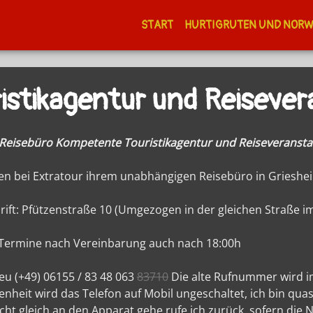
START
HURTIGRUTEN UND NOR
istikagentur und Reisever
 Reisebüro Kompetente Touristikagentur und Reiseveransta
n bei Extratour ihrem unabhängigen Reisebüro in Grieshe
ift: Pfützenstraße 10 (Umgezogen in der gleichen Straße i
 Termine nach Vereinbarung auch nach 18:00h
eu (+49) 06155 / 83 48 063
83710
Die alte Rufnummer wird im
nheit wird das Telefon auf Mobil ungeschaltet, ich bin qu
nicht gleich an den Apparat gehe rufe ich zurück, sofern di