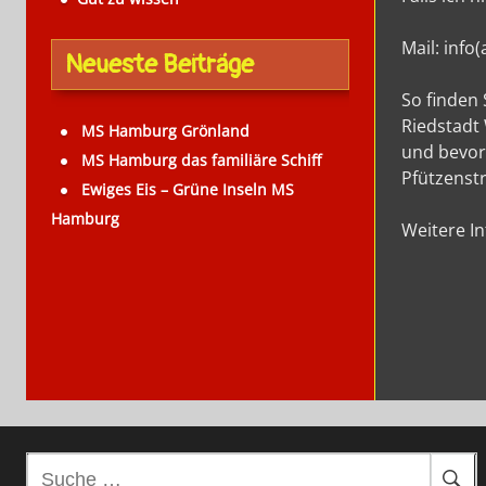
Mail: info
Neueste Beiträge
So finden 
Riedstadt
MS Hamburg Grönland
und bevor 
MS Hamburg das familiäre Schiff
Pfützenst
Ewiges Eis – Grüne Inseln MS
Hamburg
Weitere In
S