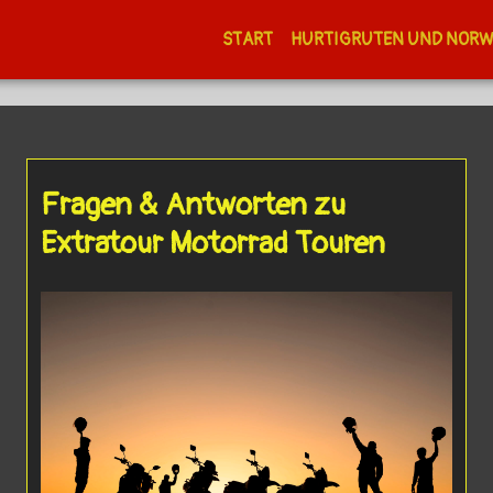
START
HURTIGRUTEN UND NOR
Fragen & Antworten zu
Extratour Motorrad Touren