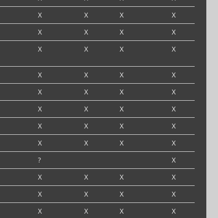
X
X
X
X
X
X
X
X
X
X
X
X
X
X
X
X
X
X
X
X
X
X
X
X
X
X
X
X
X
X
X
X
?
X
X
X
X
X
X
X
X
X
X
X
X
X