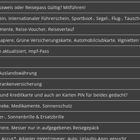
usweis oder Reisepass Gültig? Mitführen!
in, Internationaler Führerschein, Sportboot-, Segel-, Flug-, Tausc
mente, Reise-Voucher, Reiseverlauf
apiere, Grüne Versicherungskarte, Automobilclubkarte, Vignietten
aktualisiert, Impf-Pass
 Auslandswährung
rankenversicherung
nd Kreditkarte und auch an Karten PIN für beides gedacht?
heke, Medikamente, Sonnenschutz
er-, Sonnenbrille & Ersatzbrille
chere, Messer nur in aufgegebenes Reisegepäck
, Accus*, Adapter (Hotelzimmer; Auto, Urlaubs-Apps gesucht