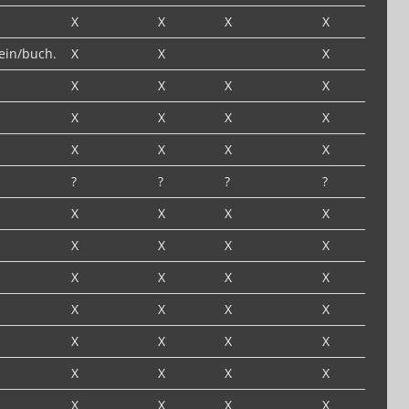
X
X
X
X
hein/buch.
X
X
X
X
X
X
X
X
X
X
X
X
X
X
X
?
?
?
?
X
X
X
X
X
X
X
X
X
X
X
X
X
X
X
X
X
X
X
X
X
X
X
X
X
X
X
X