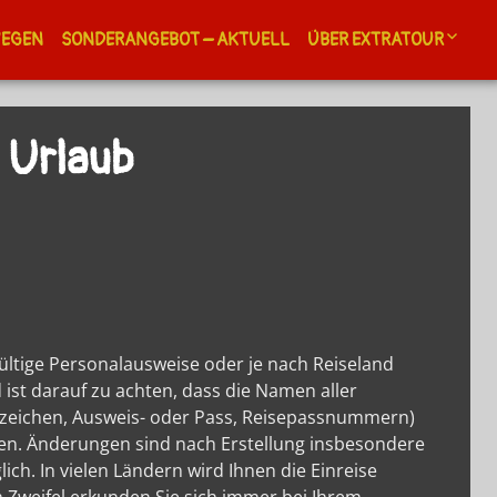
WEGEN
SONDERANGEBOT – AKTUELL
ÜBER EXTRATOUR
Kontakt
 Urlaub
Newsletter
Allgemeine Geschäf
A.G.B.
Touristikagentur un
Reiseveranstalter
Extratour Reisebüro 
Extratour Touristik i
ültige Personalausweise oder je nach Reiseland
Extratour Informiert
 ist darauf zu achten, dass die Namen aller
Auslandskenntnisse
zeichen, Ausweis- oder Pass, Reisepassnummern)
Weiterbildung
en. Änderungen sind nach Erstellung insbesondere
ch. In vielen Ländern wird Ihnen die Einreise
Reiseführer Landkar