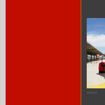
©iStock