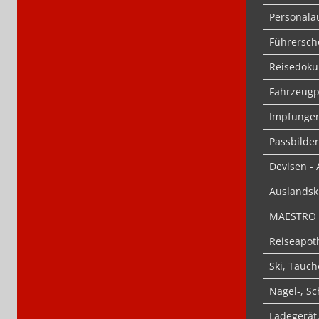
Personala
Führersche
Reisedoku
Fahrzeugp
Impfungen 
Passbilder
Devisen -
Auslandsk
MAESTRO u
Reiseapot
Ski, Tauch
Nagel-, S
Ladegerät