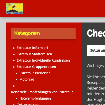
Chec
Kategorien
Extratour Informiert
Gut zu wi
Extratour Städtereisen
Extratour Individuelle Rundreisen
Wichtiges
Extratour Gruppenreisen
Extratour Busreisen
Sie können
Motorrad
Reisepass 
Reisenden
Reiseziele Empfehlungen von Extratour
mit den z
Hotelempfehlungen
der Flugti
Gut zu wissen