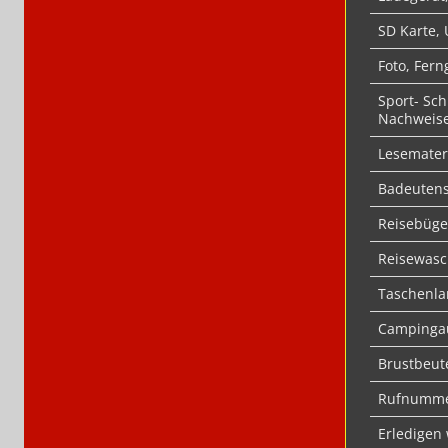
SD Karte, 
Foto, Fern
Sport- Sch
Nachweise
Lesemateri
Badeutensi
Reisebüge
Reisewasc
Taschenla
Campingau
Brustbeut
Rufnummern
Erledigen