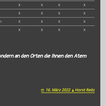
X
X
X
X
X
X
X
X
n
X
X
X
X
X
X
X
X
ondern an den Orten die Ihnen den Atem
16. März 2022
Horst Reitz