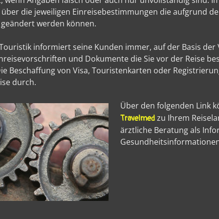
, wenn Angaben falsch oder auch nur unvollständig sind. I
 über die jeweiligen Einreisebestimmungen die aufgrund d
ig geändert werden können.
Touristik informiert seine Kunden immer, auf der Basis der 
inreisevorschriften und Dokumente die Sie vor der Reise b
e Beschaffung von Visa, Touristenkarten oder Registrierun
ise durch.
Über den folgenden Link k
zu Ihrem Reiselan
Travelmed
ärztliche Beratung als Inf
Gesundheitsinformationen 