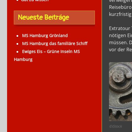
verweigert
Reisebüro
kurzfrist
Neueste Beiträge
Extratour 
nötigen E
MS Hamburg Grönland
müssen. Di
MS Hamburg das familiäre Schiff
vor der Re
Ewiges Eis – Grüne Inseln MS
Hamburg
©iStock