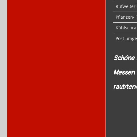
Rufweiter
Pflanzen- 
Kühlschra
Post umgem
Schöne 
Messen S
raubten!