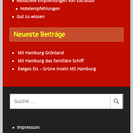
Reiseziele Empfehlungen von Extratour
Hotelempfehlungen
Gut zu wissen
Neueste Beiträge
MS Hamburg Grönland
MS Hamburg das familiäre Schiff
Ewiges Eis – Grüne Inseln MS Hamburg
S
u
c
h
Impressum
e