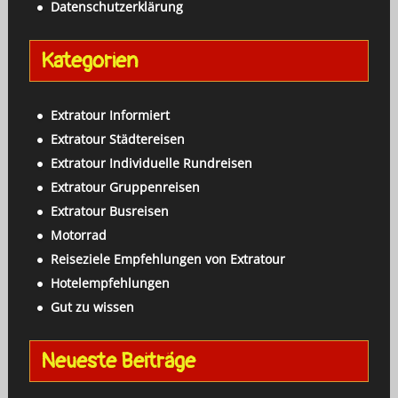
Datenschutzerklärung
n
a
Kategorien
c
h
:
Extratour Informiert
Extratour Städtereisen
Extratour Individuelle Rundreisen
Extratour Gruppenreisen
Extratour Busreisen
Motorrad
Reiseziele Empfehlungen von Extratour
Hotelempfehlungen
Gut zu wissen
Neueste Beiträge