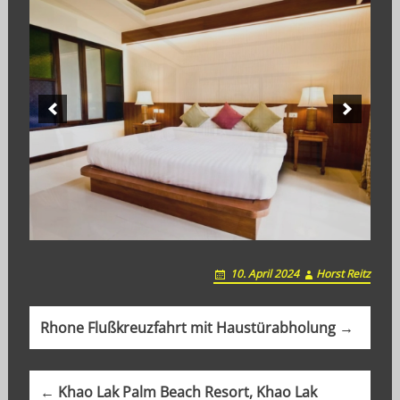
10. April 2024
Horst Reitz
P
Rhone Flußkreuzfahrt mit Haustürabholung →
o
s
← Khao Lak Palm Beach Resort, Khao Lak