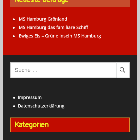
MS Hamburg Grönland
MS Hamburg das familiäre Schiff
Ewiges Eis – Grüne Inseln MS Hamburg
S
u
c
h
Impressum
e
Datenschutzerklärung
n
a
Kategorien
c
h