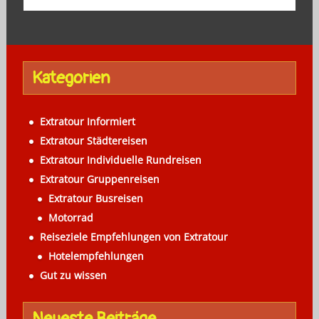
t
n
a
Kategorien
v
i
Extratour Informiert
g
Extratour Städtereisen
a
Extratour Individuelle Rundreisen
Extratour Gruppenreisen
t
Extratour Busreisen
i
Motorrad
o
Reiseziele Empfehlungen von Extratour
n
Hotelempfehlungen
Gut zu wissen
Neueste Beiträge