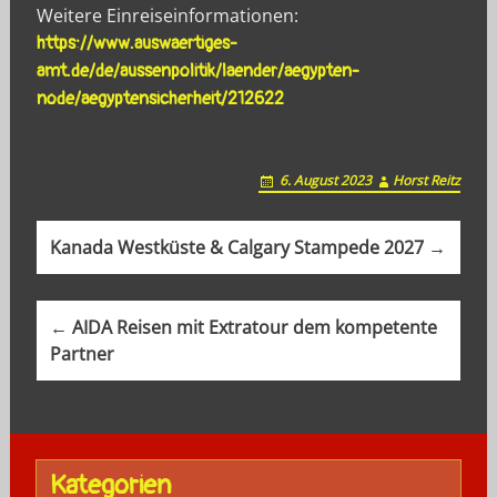
Weitere Einreiseinformationen:
https://www.auswaertiges-
amt.de/de/aussenpolitik/laender/aegypten-
node/aegyptensicherheit/212622
6. August 2023
Horst Reitz
P
Kanada Westküste & Calgary Stampede 2027 →
o
s
← AIDA Reisen mit Extratour dem kompetente
t
Partner
n
a
v
Kategorien