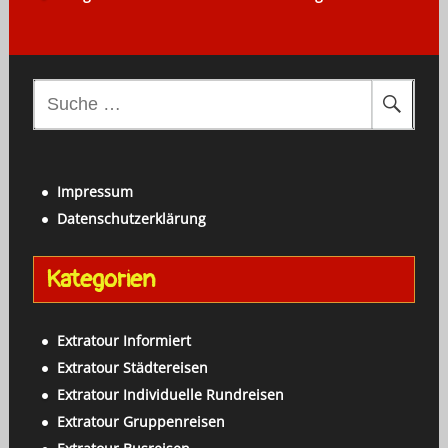
S
u
c
h
Impressum
e
Datenschutzerklärung
n
a
Kategorien
c
h
:
Extratour Informiert
Extratour Städtereisen
Extratour Individuelle Rundreisen
Extratour Gruppenreisen