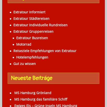
i
g
Extratour Informiert
a
Extratour Städtereisen
Extratour Individuelle Rundreisen
t
Extratour Gruppenreisen
i
Extratour Busreisen
o
Motorrad
Reiseziele Empfehlungen von Extratour
n
Hotelempfehlungen
Gut zu wissen
Neueste Beiträge
MS Hamburg Grönland
MS Hamburg das familiäre Schiff
Ewiges Eis – Grüne Inseln MS Hamburg