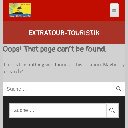
EXTRATOUR-TOURISTIK
Oops! That page can’t be found.
It looks like nothing was found at this location. Maybe try
a search?
S
u
c
h
S
e
u
n
c
a