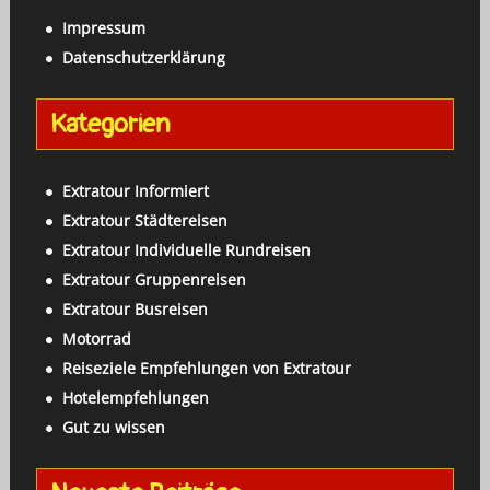
h
c
Impressum
e
h
Datenschutzerklärung
n
:
a
Kategorien
c
h
:
Extratour Informiert
Extratour Städtereisen
Extratour Individuelle Rundreisen
Extratour Gruppenreisen
Extratour Busreisen
Motorrad
Reiseziele Empfehlungen von Extratour
Hotelempfehlungen
Gut zu wissen