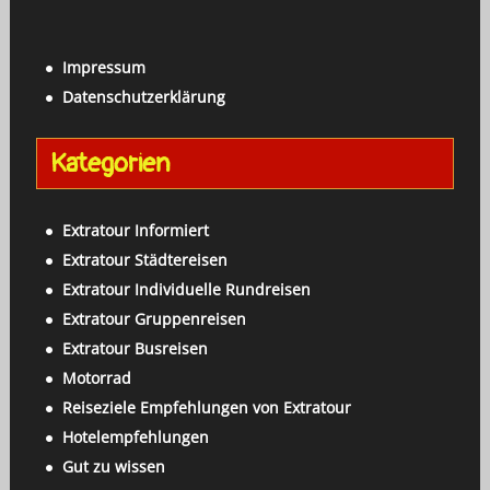
a
c
c
h
h
Impressum
e
:
Datenschutzerklärung
n
a
Kategorien
c
h
:
Extratour Informiert
Extratour Städtereisen
Extratour Individuelle Rundreisen
Extratour Gruppenreisen
Extratour Busreisen
Motorrad
Reiseziele Empfehlungen von Extratour
Hotelempfehlungen
Gut zu wissen