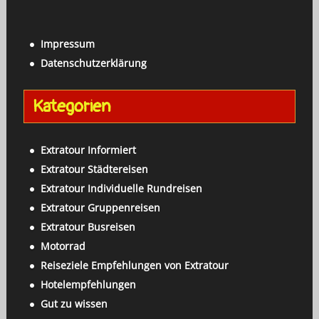
a
c
c
h
h
Impressum
e
:
Datenschutzerklärung
n
a
Kategorien
c
h
:
Extratour Informiert
Extratour Städtereisen
Extratour Individuelle Rundreisen
Extratour Gruppenreisen
Extratour Busreisen
Motorrad
Reiseziele Empfehlungen von Extratour
Hotelempfehlungen
Gut zu wissen