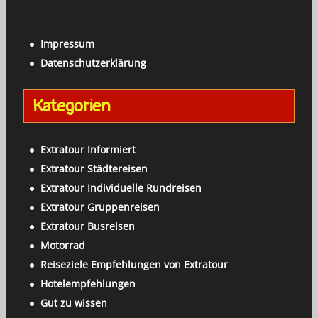
a
c
c
h
h
Impressum
e
:
Datenschutzerklärung
n
a
Kategorien
c
h
:
Extratour Informiert
Extratour Städtereisen
Extratour Individuelle Rundreisen
Extratour Gruppenreisen
Extratour Busreisen
Motorrad
Reiseziele Empfehlungen von Extratour
Hotelempfehlungen
Gut zu wissen