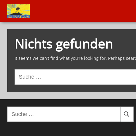
Nichts gefunden
It seems we can’t find what you’re looking for. Perhaps sear
S
u
c
h
e
n
S
a
u
c
c
h
h