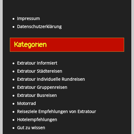
a
c
c
h
h
Impressum
e
:
Datenschutzerklärung
n
a
Kategorien
c
h
:
Extratour Informiert
Extratour Städtereisen
Extratour Individuelle Rundreisen
Extratour Gruppenreisen
Extratour Busreisen
Motorrad
Reiseziele Empfehlungen von Extratour
Hotelempfehlungen
Gut zu wissen