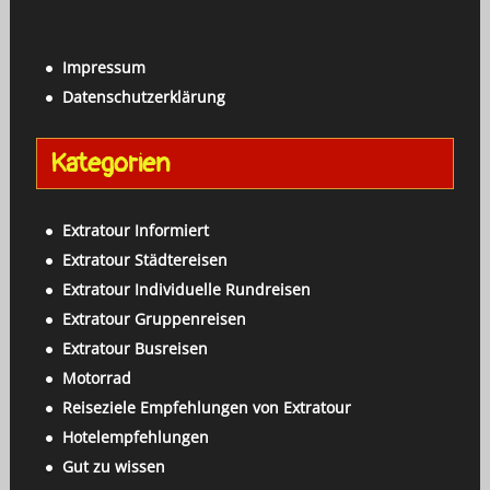
a
c
c
h
h
Impressum
e
:
Datenschutzerklärung
n
a
Kategorien
c
h
:
Extratour Informiert
Extratour Städtereisen
Extratour Individuelle Rundreisen
Extratour Gruppenreisen
Extratour Busreisen
Motorrad
Reiseziele Empfehlungen von Extratour
Hotelempfehlungen
Gut zu wissen