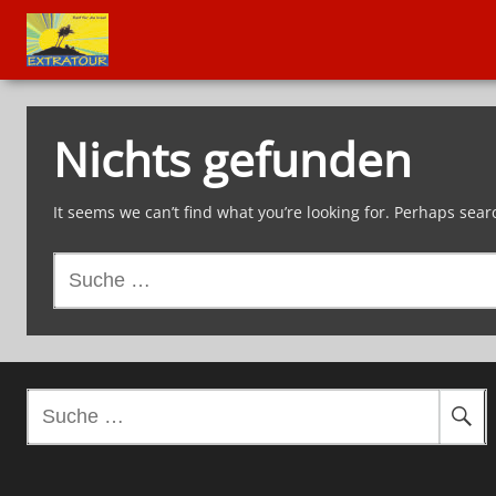
Nichts gefunden
It seems we can’t find what you’re looking for. Perhaps sear
S
u
c
h
e
n
S
a
u
c
c
h
h