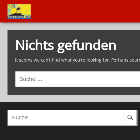
Nichts gefunden
It seems we can’t find what you’re looking for. Perhaps sear
S
u
c
h
e
n
S
a
u
c
c
h
h