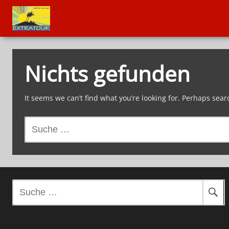
Nichts gefunden
It seems we can’t find what you’re looking for. Perhaps sear
S
u
c
h
e
n
S
a
u
c
c
h
h